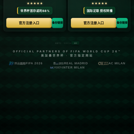
★★★★★
★★★★★
世界杯首存返利68%
国际足联 授权转播
官方注册入口
官方注册入口
备份链接
备份链接
直播平台 ：58261·me
访问
OFFICIAL PARTNERS OF FIFA WORLD CUP 26™
美加墨世界杯 · 官方指定网站
FIFA 2026
REAL MADRID
AC MILAN
INTER MILAN